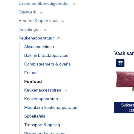
Evenementbenodigdheden
Glaswerk
Heaters & open vuur
Inrichtingen
Keukenapparatuur
Afwasmachines
Vaak sa
Bak- & braadapparatuur
Combisteamers & ovens
Frituur
Funfood
Keukenaccessoires
Keukenapparaten
Suiker
Modulaire keukenapparatuur
– 10
Spoeltafels
Transport & opslag
Warmhoudapparatuur