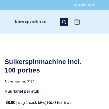
info@arendje.nl
Zoeken
naar:
Suikerspinmachine incl.
100 porties
Artikelnummer:
3417
Huurtarief per stuk
88,00
|
dag 1
excl. btw.
(
106,48
incl. btw.)