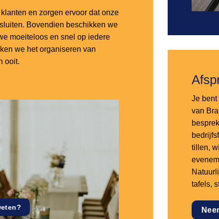
lanten en zorgen ervoor dat onze
nsluiten. Bovendien beschikken we
e moeiteloos en snel op iedere
aken we het organiseren van
 ooit.
Afsp
Je bent 
van Bra
besprek
bedrijf
tillen,
eveneme
Natuurl
tafels, 
weten?
Nee