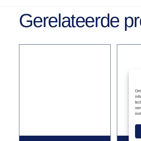
Gerelateerde p
Om 
inf
tec
ver
inv