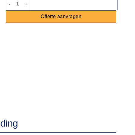
Suikerspinmachine incl. 100 porties aantal
Offerte aanvragen
ding