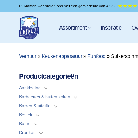
Ga
65 klanten waarderen ons met een gemiddelde van 4.5/5.0
naar
inhoud
Assortiment
Inspiratie
Ov
Verhuur
»
Keukenapparatuur
»
Funfood
»
Suikerspinma
Productcategorieën
Aankleding
Barbecues & buiten koken
Barren & uitgifte
Bestek
Buffet
Dranken