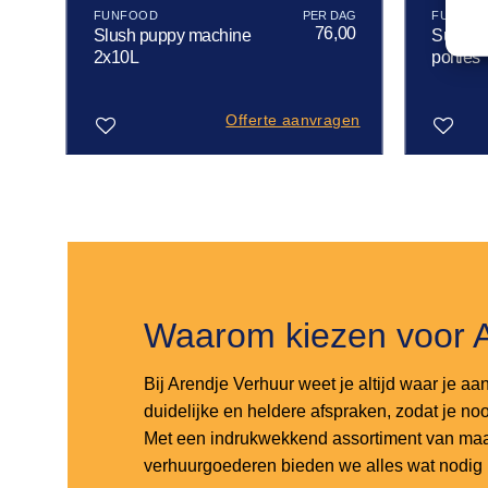
FUNFOOD
FUNFOO
50
76,00
Slush puppy machine
Suikers
2x10L
porties
gen
Offerte aanvragen
Toevoegen
Toevoegen
aan
aan
verlanglijst
verlanglijst
Waarom kiezen voor 
Bij Arendje Verhuur weet je altijd waar je aa
duidelijke en heldere afspraken, zodat je noo
Met een indrukwekkend assortiment van maar
verhuurgoederen bieden we alles wat nodig