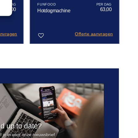
FUNFOOD
26,00
63,00
Hotdogmachine
anvragen
Offerte aanvragen
Toevoegen
aan
verlanglijst
ijd up to date?
jf je in voor onze nieuwsbrief