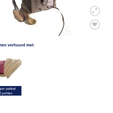
Toevoegen
men verhuurd met:
aan
verlanglijst
spin pakket
0 porties