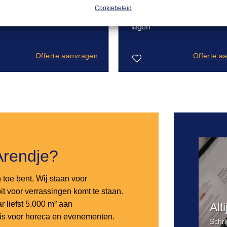
D
FUNFOOD
Cookiebeleid
16,00
pin pakket – 100
Chocoladefontein – 2
lagen
Offerte aanvragen
Offerte a
Toevoegen
aan
verlanglijst
Arendje?
n toe bent. Wij staan voor
it voor verrassingen komt te staan.
 liefst 5.000 m² aan
Alt
 is voor horeca en evenementen.
Schri