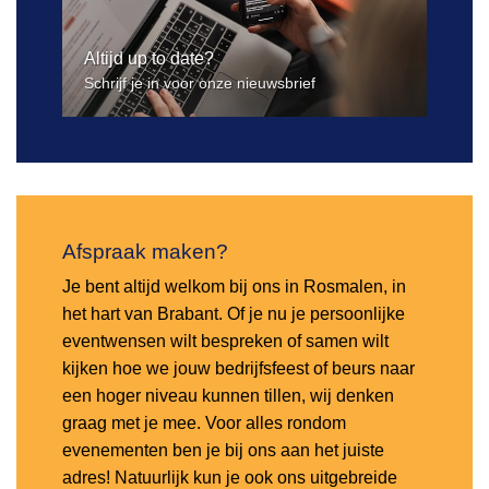
Altijd up to date?
Schrijf je in voor onze nieuwsbrief
Afspraak maken?
Je bent altijd welkom bij ons in Rosmalen, in
het hart van Brabant. Of je nu je persoonlijke
eventwensen wilt bespreken of samen wilt
kijken hoe we jouw bedrijfsfeest of beurs naar
een hoger niveau kunnen tillen, wij denken
graag met je mee. Voor alles rondom
evenementen ben je bij ons aan het juiste
adres! Natuurlijk kun je ook ons uitgebreide