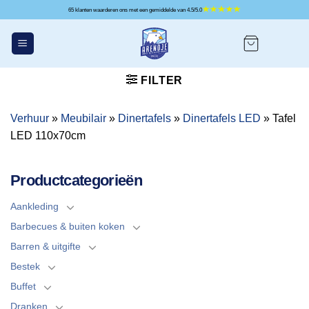
Ga
65 klanten waarderen ons met een gemiddelde van 4.5/5.0
naar
inhoud
FILTER
Verhuur
»
Meubilair
»
Dinertafels
»
Dinertafels LED
»
Tafel
LED 110x70cm
Productcategorieën
Aankleding
Barbecues & buiten koken
Barren & uitgifte
Bestek
Buffet
Dranken