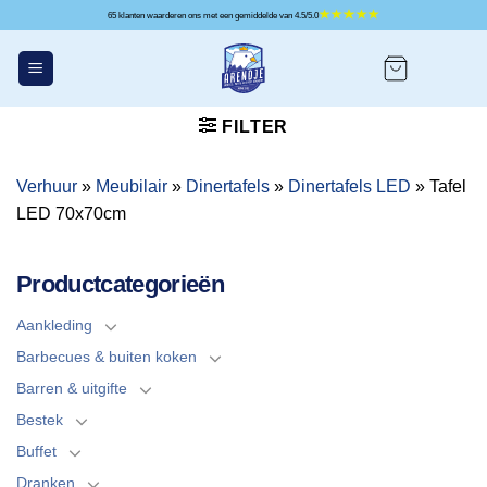
Ga
65 klanten waarderen ons met een gemiddelde van 4.5/5.0
naar
inhoud
FILTER
Verhuur
»
Meubilair
»
Dinertafels
»
Dinertafels LED
»
Tafel
LED 70x70cm
Productcategorieën
Aankleding
Barbecues & buiten koken
Barren & uitgifte
Bestek
Buffet
Dranken