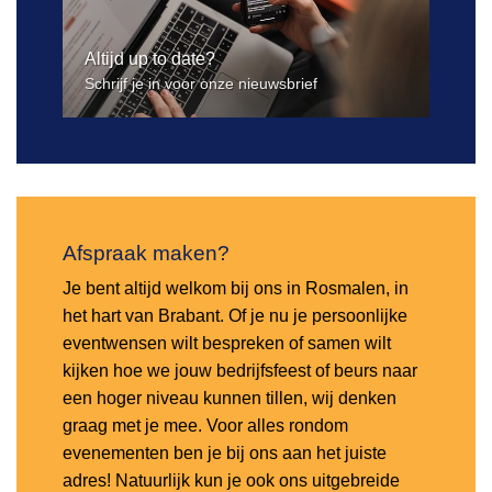
Altijd up to date?
Schrijf je in voor onze nieuwsbrief
Afspraak maken?
Je bent altijd welkom bij ons in Rosmalen, in
het hart van Brabant. Of je nu je persoonlijke
eventwensen wilt bespreken of samen wilt
kijken hoe we jouw bedrijfsfeest of beurs naar
een hoger niveau kunnen tillen, wij denken
graag met je mee. Voor alles rondom
evenementen ben je bij ons aan het juiste
adres! Natuurlijk kun je ook ons uitgebreide