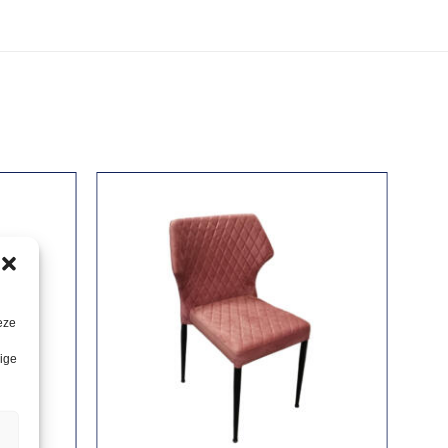
eze
lige
n