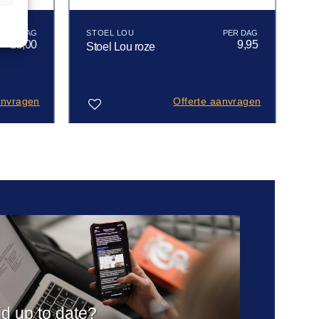
STOEL LOU
15,00
9,95
Stoel Lou roze
anvragen
Offerte aanvragen
Toevoegen
aan
verlanglijst
ijd up to date?