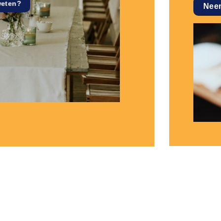
weten?
Nee