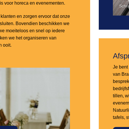
 is voor horeca en evenementen.
Schri
lanten en zorgen ervoor dat onze
nsluiten. Bovendien beschikken we
e moeiteloos en snel op iedere
aken we het organiseren van
 ooit.
Afsp
Je bent 
van Bra
besprek
bedrijf
tillen,
eveneme
Natuurl
tafels, 