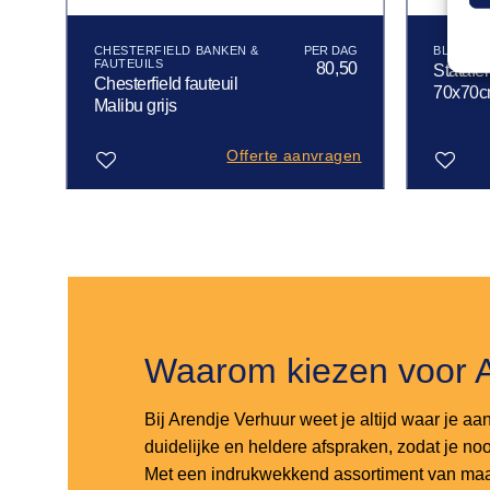
CHESTERFIELD BANKEN &
BLANC 
FAUTEUILS
50
80,50
Statafe
Chesterfield fauteuil
70x70
Malibu grijs
gen
Offerte aanvragen
Toevoegen
Toevoegen
aan
aan
verlanglijst
verlanglijst
Waarom kiezen voor 
Bij Arendje Verhuur weet je altijd waar je aa
duidelijke en heldere afspraken, zodat je noo
Met een indrukwekkend assortiment van maar