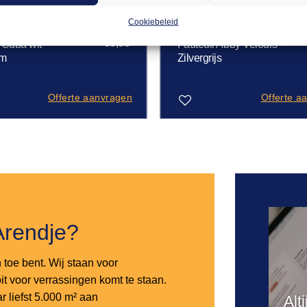
Cookiebeleid
MODE
FAUTEUILS
30,00
l Cuba wit
Fauteuil Abby Velours –
cm
Zilvergrijs
Offerte aanvragen
Offerte a
Toevoegen
aan
verlanglijst
Arendje?
n toe bent. Wij staan voor
it voor verrassingen komt te staan.
 liefst 5.000 m² aan
Alt