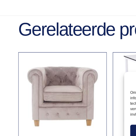
Gerelateerde p
Om 
inf
tec
ver
inv