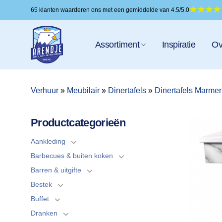
Ga
65 klanten waarderen ons met een gemiddelde van 4.5/5.0
naar
inhoud
Assortiment
Inspiratie
Ov
Verhuur
»
Meubilair
»
Dinertafels
»
Dinertafels Marmer
Productcategorieën
Aankleding
Barbecues & buiten koken
Barren & uitgifte
Bestek
Buffet
Dranken