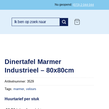
Nu geopend
(073) 2 044 044
Zoeken
naar:
Dinertafel Marmer
Industrieel – 80x80cm
Artikelnummer:
3529
Tags:
marmer
,
velours
Huurtarief per stuk