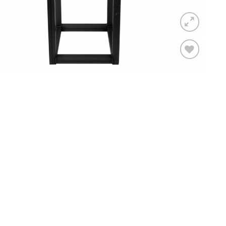
Toevoegen
aan
verlanglijst