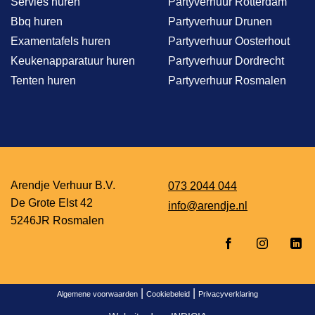
Servies huren
Partyverhuur Rotterdam
Bbq huren
Partyverhuur Drunen
Examentafels huren
Partyverhuur Oosterhout
Keukenapparatuur huren
Partyverhuur Dordrecht
Tenten huren
Partyverhuur Rosmalen
Arendje Verhuur B.V.
073 2044 044
De Grote Elst 42
info@arendje.nl
5246JR Rosmalen
|
|
Algemene voorwaarden
Cookiebeleid
Privacyverklaring