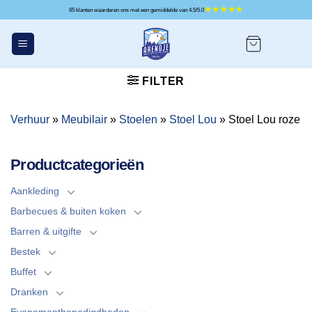
Ga
65 klanten waarderen ons met een gemiddelde van 4.5/5.0
naar
inhoud
FILTER
Verhuur
»
Meubilair
»
Stoelen
»
Stoel Lou
»
Stoel Lou roze
Productcategorieën
Aankleding
Barbecues & buiten koken
Barren & uitgifte
Bestek
Buffet
Dranken
Evenementbenodigdheden