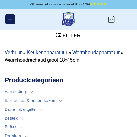
Ga
65 klanten waarderen ons met een gemiddelde van 4.5/5.0
naar
inhoud
FILTER
Verhuur
»
Keukenapparatuur
»
Warmhoudapparatuur
»
Warmhoudrechaud groot 18x45cm
Productcategorieën
Aankleding
Barbecues & buiten koken
Barren & uitgifte
Bestek
Buffet
Dranken