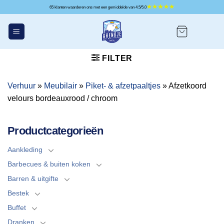
Ga
65 klanten waarderen ons met een gemiddelde van 4.5/5.0
naar
inhoud
FILTER
Verhuur
»
Meubilair
»
Piket- & afzetpaaltjes
»
Afzetkoord
velours bordeauxrood / chroom
Productcategorieën
Aankleding
Barbecues & buiten koken
Barren & uitgifte
Bestek
Buffet
Dranken