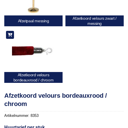
Afzetkoord velours zwart /
Afzetpaal messing
messing
Afzetkoord velours
bordeauxrood / chroom
Afzetkoord velours bordeauxrood /
chroom
Artikelnummer:
8353
Huurtarief per stuk