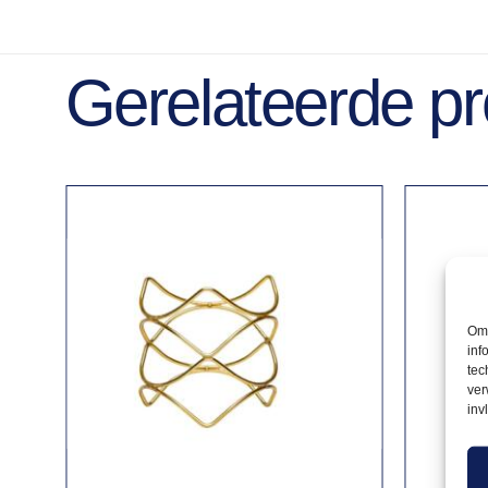
Gerelateerde p
Om 
inf
tec
ver
inv