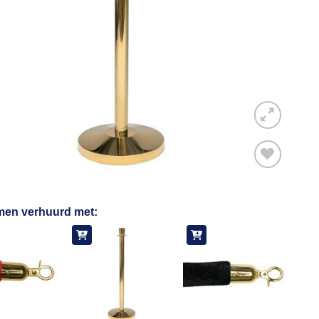
Toevoegen
men verhuurd met:
aan
verlanglijst