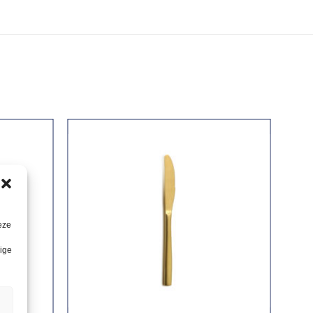
eze
lige
n