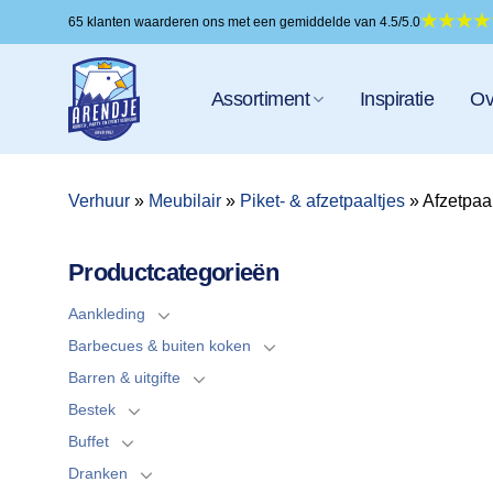
Ga
65 klanten waarderen ons met een gemiddelde van 4.5/5.0
naar
inhoud
Assortiment
Inspiratie
Ov
Verhuur
»
Meubilair
»
Piket- & afzetpaaltjes
»
Afzetpaa
Productcategorieën
Aankleding
Barbecues & buiten koken
Barren & uitgifte
Bestek
Buffet
Dranken