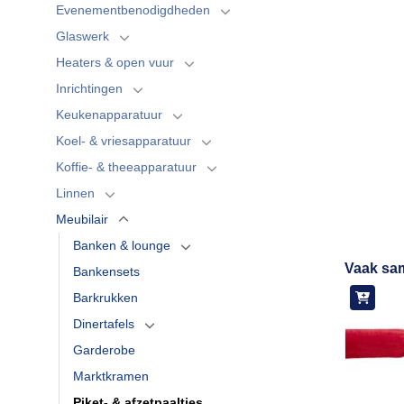
Evenementbenodigdheden
Glaswerk
Heaters & open vuur
Inrichtingen
Keukenapparatuur
Koel- & vriesapparatuur
Koffie- & theeapparatuur
Linnen
Meubilair
Banken & lounge
Vaak sa
Bankensets
Barkrukken
Dinertafels
Garderobe
Marktkramen
Piket- & afzetpaaltjes