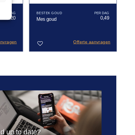
BESTEK GOUD
6,20
0,49
Mes goud
anvragen
Offerte aanvragen
Toevoegen
aan
verlanglijst
ijd up to date?