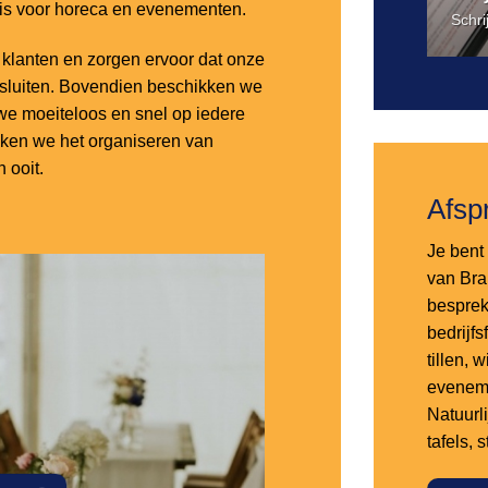
 is voor horeca en evenementen.
Schri
lanten en zorgen ervoor dat onze
nsluiten. Bovendien beschikken we
e moeiteloos en snel op iedere
aken we het organiseren van
 ooit.
Afsp
Je bent 
van Bra
besprek
bedrijf
tillen,
eveneme
Natuurl
tafels, 