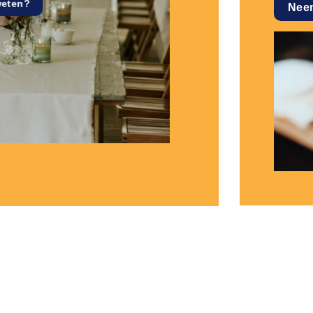
weten?
Nee