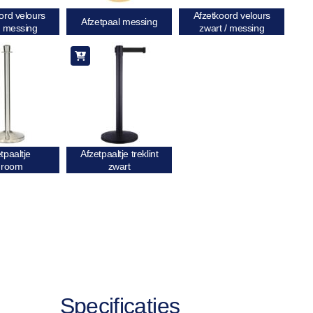
ord velours
Afzetkoord velours
Afzetpaal messing
/ messing
zwart / messing
tpaaltje
Afzetpaaltje treklint
hroom
zwart
Specificaties