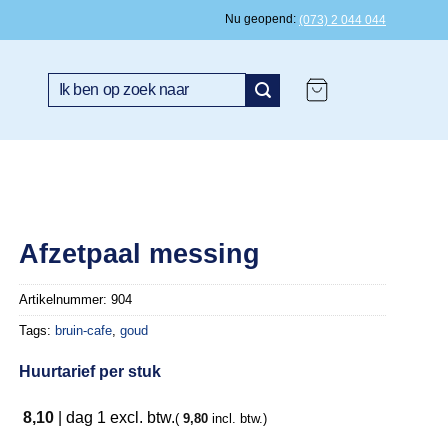
Nu geopend
(073) 2 044 044
Zoeken
naar:
Afzetpaal messing
Artikelnummer:
904
Tags:
bruin-cafe
,
goud
Huurtarief per stuk
8,10
|
dag 1
excl. btw.
(
9,80
incl. btw.)