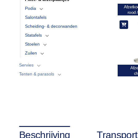
Afzetko
Podia
rood 
Salontafels
Scheiding- & decorwanden
Statafels
Stoelen
Zuilen
Servies
Afze
c
Tenten & parasols
Beschrijving
Transport