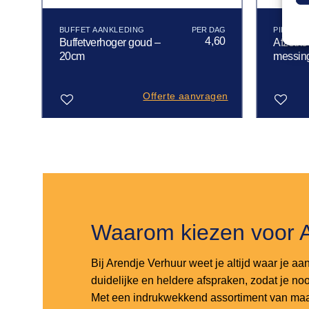
BUFFET AANKLEDING
PIKET- 
50
4,60
Buffetverhoger goud –
Afzetko
20cm
messin
gen
Offerte aanvragen
Toevoegen
Toevoegen
aan
aan
verlanglijst
verlanglijst
Waarom kiezen voor 
Bij Arendje Verhuur weet je altijd waar je aa
duidelijke en heldere afspraken, zodat je noo
Met een indrukwekkend assortiment van maar