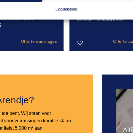
Cookiebeleid
& AFZETPAALTJES
BARKRUKKEN
4,65
ord velours rood /
Barkruk Hamburg zwart
g
Offerte aanvragen
Offerte a
Toevoegen
aan
verlanglijst
Arendje?
n toe bent. Wij staan voor
it voor verrassingen komt te staan.
 liefst 5.000 m² aan
Alt