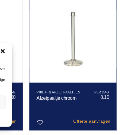
eze
lige
PIKET- & AFZETPAALTJES
30,50
8,10
Afzetpaaltje chroom
n
anvragen
Offerte aanvragen