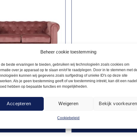
Beheer cookie toestemming
de beste ervaringen te bieden, gebruiken wij technologieën zoals cookies om
ormatie over je apparaat op te slaan en/of te raadplegen. Door in te stemmen met d
hnologieën kunnen wij gegevens zoals surfgedrag of unieke ID's op deze site
werken. Als je geen toestemming geeft of uw toestemming intrekt, kan dit een nade
loed hebben op bepaalde functies en mogelijkheden.
RICHTING
STATAFELS INDUSTRIEEL
130,50
field 2-zitsbank
Statafel Industrieel
Accepteren
Weigeren
Bekijk voorkeure
roze
80x80cm
Cookiebeleid
Offerte aanvragen
Offerte a