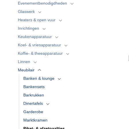
Evenementbenodigdheden
Glaswerk
Heaters & open vuur
Inrichtingen
Keukenapparatuur
Koel- & vriesapparatuur
Koffie- & theeapparatuur
Linnen
Meubilair
Banken & lounge
Bankensets
Barkrukken
Dinertafels
Garderobe
Marktkramen
Piket- & afzetpaaltjes