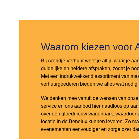
Toevoegen
Toevoegen
aan
aan
verlanglijst
verlanglijst
Waarom kiezen voor 
Bij Arendje Verhuur weet je altijd waar je aa
duidelijke en heldere afspraken, zodat je noo
Met een indrukwekkend assortiment van maar
verhuurgoederen bieden we alles wat nodig
We denken mee vanuit de wensen van onze k
service en ons aanbod hier naadloos op aa
over een gloednieuw wagenpark, waardoor w
locatie in de Benelux kunnen leveren. Zo m
evenementen eenvoudiger en zorgelozer dan