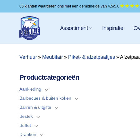
Ga
65 klanten waarderen ons met een gemiddelde van 4.5/5.0
naar
inhoud
Assortiment
Inspiratie
Ov
Verhuur
»
Meubilair
»
Piket- & afzetpaaltjes
»
Afzetpaal
Productcategorieën
Aankleding
Barbecues & buiten koken
Barren & uitgifte
Bestek
Buffet
Dranken