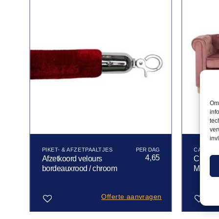
Om 
inf
tec
ver
inv
PIKET- & AFZETPAALTJES
CAFÉ IN
50
4,65
Afzetkoord velours
Chester
bordeauxrood / chroom
Malibu 
gen
Offerte aanvragen