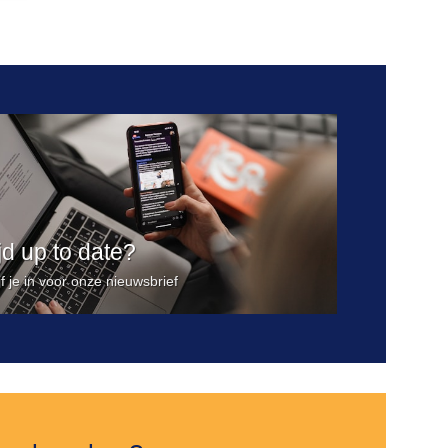
Toevoegen
aan
verlanglijst
ijd up to date?
jf je in voor onze nieuwsbrief