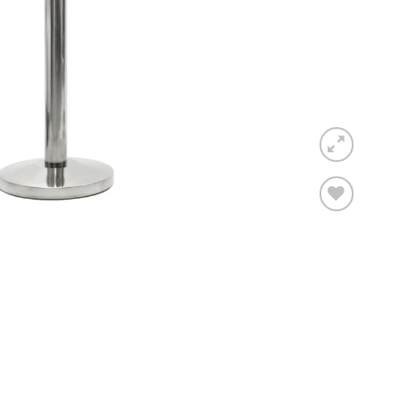
Toevoegen
aan
verlanglijst