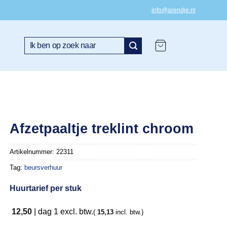
info@arendje.nl
Zoeken
naar:
Afzetpaaltje treklint chroom
Artikelnummer:
22311
Tag:
beursverhuur
Huurtarief per stuk
12,50
|
dag 1
excl. btw.
(
15,13
incl. btw.)