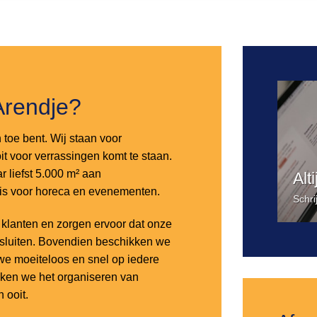
Toevoegen
aan
verlanglijst
Arendje?
n toe bent. Wij staan voor
it voor verrassingen komt te staan.
 liefst 5.000 m² aan
Alt
 is voor horeca en evenementen.
Schri
lanten en zorgen ervoor dat onze
nsluiten. Bovendien beschikken we
e moeiteloos en snel op iedere
aken we het organiseren van
 ooit.