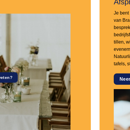
Afsp
Je bent 
van Bra
besprek
bedrijf
tillen,
eveneme
Natuurl
tafels, 
weten?
Nee