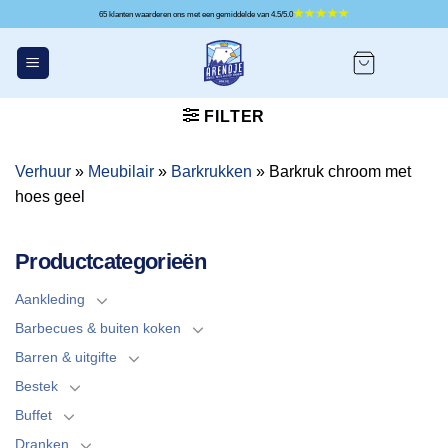
Ga
65 klanten waarderen ons met een gemiddelde van 4.5/5.0
naar
inhoud
FILTER
Verhuur
»
Meubilair
»
Barkrukken
»
Barkruk chroom met
hoes geel
Productcategorieën
Aankleding
Barbecues & buiten koken
Barren & uitgifte
Bestek
Buffet
Dranken