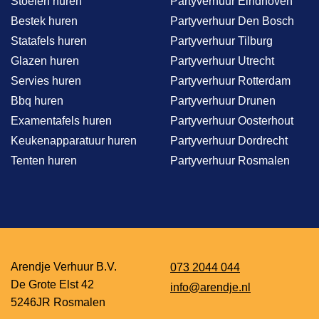
Stoelen huren
Partyverhuur Eindhoven
Bestek huren
Partyverhuur Den Bosch
Statafels huren
Partyverhuur Tilburg
Glazen huren
Partyverhuur Utrecht
Servies huren
Partyverhuur Rotterdam
Bbq huren
Partyverhuur Drunen
Examentafels huren
Partyverhuur Oosterhout
Keukenapparatuur huren
Partyverhuur Dordrecht
Tenten huren
Partyverhuur Rosmalen
Arendje Verhuur B.V.
073 2044 044
De Grote Elst 42
info@arendje.nl
5246JR Rosmalen