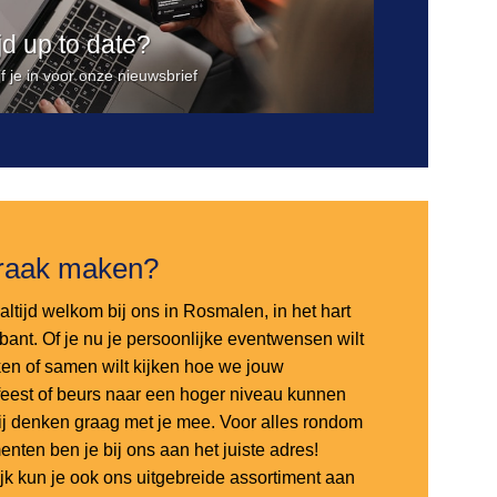
ijd up to date?
jf je in voor onze nieuwsbrief
raak maken?
altijd welkom bij ons in Rosmalen, in het hart
bant. Of je nu je persoonlijke eventwensen wilt
en of samen wilt kijken hoe we jouw
sfeest of beurs naar een hoger niveau kunnen
 wij denken graag met je mee. Voor alles rondom
nten ben je bij ons aan het juiste adres!
ijk kun je ook ons uitgebreide assortiment aan