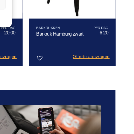
n
BARKRUKKEN
20,00
6,20
Barkruk Hamburg zwart
anvragen
Offerte aanvragen
Toevoegen
aan
verlanglijst