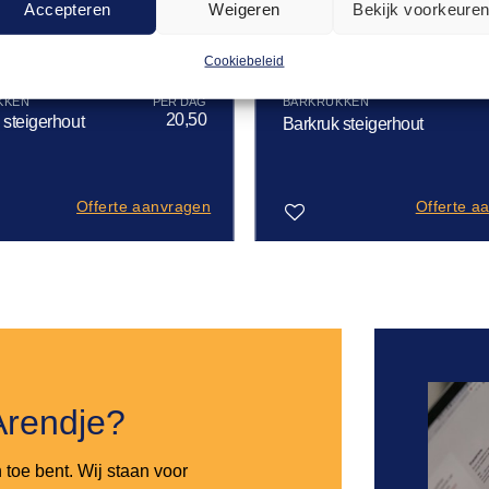
Accepteren
Weigeren
Bekijk voorkeure
Cookiebeleid
KKEN
BARKRUKKEN
20,50
 steigerhout
Barkruk steigerhout
Offerte aanvragen
Offerte a
Toevoegen
aan
verlanglijst
Arendje?
n toe bent. Wij staan voor