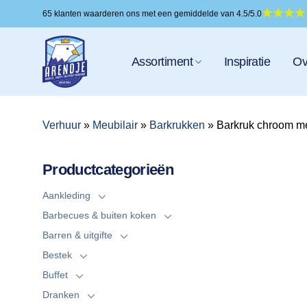
Ga
65 klanten waarderen ons met een gemiddelde van 4.5/5.0
naar
inhoud
Assortiment
Inspiratie
Ov
Verhuur
»
Meubilair
»
Barkrukken
»
Barkruk chroom met
Productcategorieën
Aankleding
Barbecues & buiten koken
Barren & uitgifte
Bestek
Buffet
Dranken