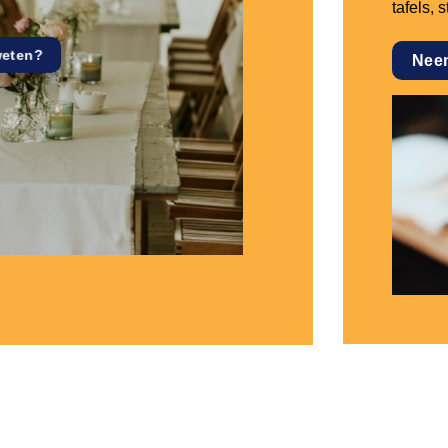
tafels, 
weten?
Nee