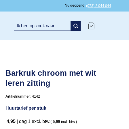
Nu geopend
(073) 2 044 044
Zoeken
naar:
Barkruk chroom met wit
leren zitting
Artikelnummer:
4142
Huurtarief per stuk
4,95
|
dag 1
excl. btw.
(
5,99
incl. btw.)