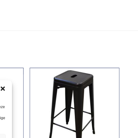
eze
lige