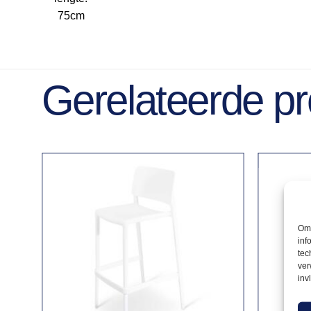
75cm
Gerelateerde p
Om 
inf
tec
ver
inv