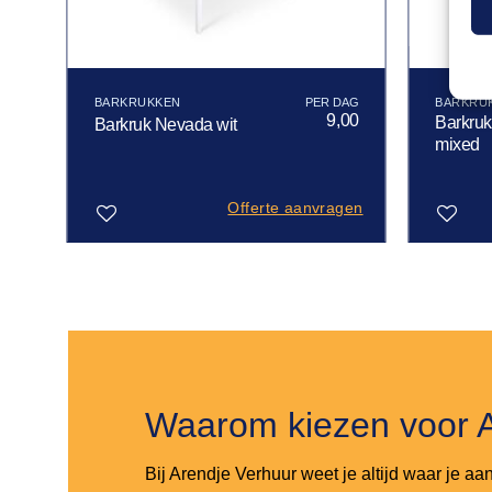
BARKRUKKEN
BARKRU
10
9,00
Barkruk
Barkruk Nevada wit
mixed
gen
Offerte aanvragen
Toevoegen
Toevoegen
aan
aan
verlanglijst
verlanglijst
Waarom kiezen voor 
Bij Arendje Verhuur weet je altijd waar je aa