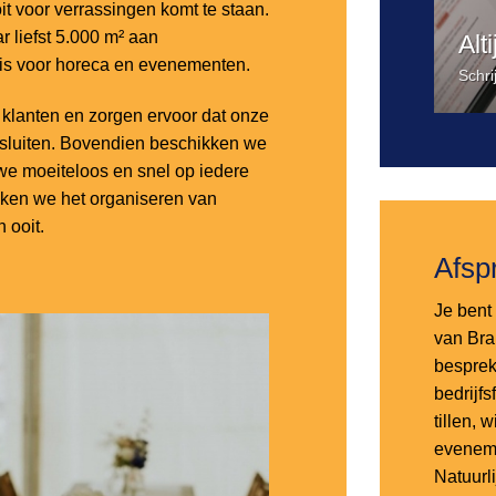
it voor verrassingen komt te staan.
 liefst 5.000 m² aan
Alt
 is voor horeca en evenementen.
Schri
lanten en zorgen ervoor dat onze
nsluiten. Bovendien beschikken we
e moeiteloos en snel op iedere
aken we het organiseren van
 ooit.
Afsp
Je bent 
van Bra
besprek
bedrijf
tillen,
eveneme
Natuurl