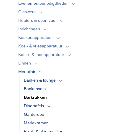
Evenementbenodigdheden
Glaswerk
Heaters & open vuur
Inrichtingen
Keukenapparatuur
Koel- & vriesapparatuur
Koffie- & theeapparatuur
Linnen
Meubilair
Banken & lounge
Bankensets
Barkrukken
Dinertafels
Garderobe
Marktkramen
Piket- & afzetpaaltjes