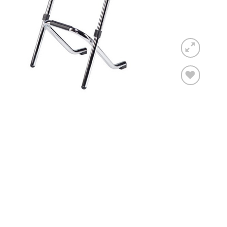
Toevoegen
aan
verlanglijst