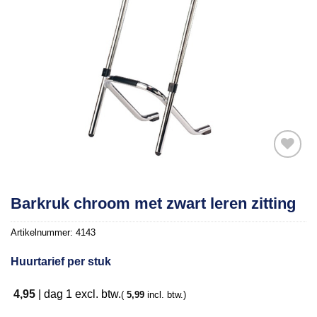
Toevoegen
Barkruk chroom met zwart leren zitting
aan
verlanglijst
Artikelnummer:
4143
Huurtarief per stuk
4,95
|
dag 1
excl. btw.
(
5,99
incl. btw.)