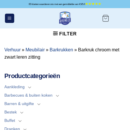
Ga
65 klanten waarderen ons met een gemiddelde van 4.5/5.0
naar
inhoud
FILTER
Verhuur
»
Meubilair
»
Barkrukken
»
Barkruk chroom met
zwart leren zitting
Productcategorieën
Aankleding
Barbecues & buiten koken
Barren & uitgifte
Bestek
Buffet
Dranken