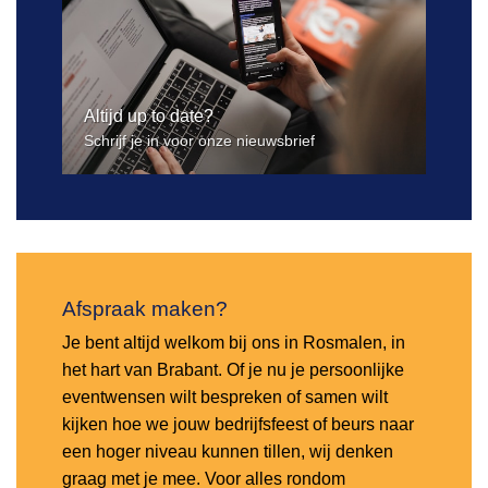
Altijd up to date?
Schrijf je in voor onze nieuwsbrief
Afspraak maken?
Je bent altijd welkom bij ons in Rosmalen, in
het hart van Brabant. Of je nu je persoonlijke
eventwensen wilt bespreken of samen wilt
kijken hoe we jouw bedrijfsfeest of beurs naar
een hoger niveau kunnen tillen, wij denken
graag met je mee. Voor alles rondom