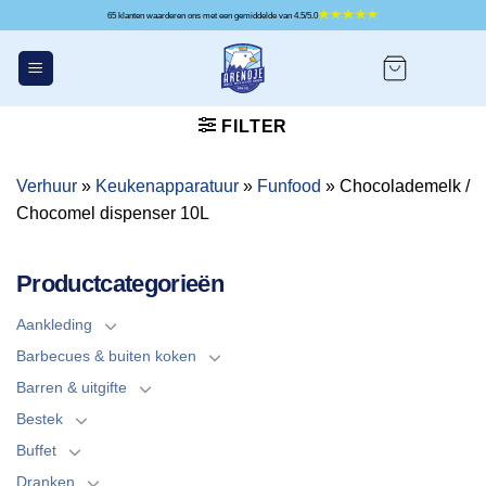
Ga
65 klanten waarderen ons met een gemiddelde van 4.5/5.0
naar
inhoud
FILTER
Verhuur
»
Keukenapparatuur
»
Funfood
»
Chocolademelk /
Chocomel dispenser 10L
Productcategorieën
Aankleding
Barbecues & buiten koken
Barren & uitgifte
Bestek
Buffet
Dranken