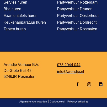
Servies huren
Partyverhuur Rotterdam
Bbq huren
Partyverhuur Drunen
Examentafels huren
Partyverhuur Oosterhout
Keukenapparatuur huren
Partyverhuur Dordrecht
Tenten huren
Partyverhuur Rosmalen
Arendje Verhuur B.V.
073 2044 044
De Grote Elst 42
info@arendje.nl
5246JR Rosmalen
|
|
Algemene voorwaarden
Cookiebeleid
Privacyverklaring