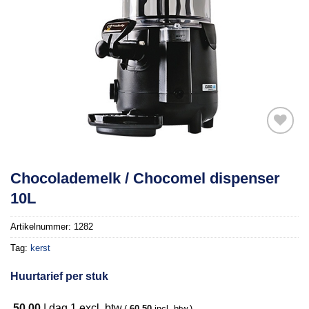
Toevoegen
Chocolademelk / Chocomel dispenser
aan
10L
verlanglijst
Artikelnummer:
1282
Tag:
kerst
Huurtarief per stuk
50,00
|
dag 1
excl. btw.
(
60,50
incl. btw.)