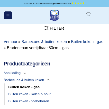
Ga
65 klanten waarderen ons met een gemiddelde van 4.5/5.0
naar
inhoud
FILTER
Verhuur
»
Barbecues & buiten koken
»
Buiten koken - gas
»
Braderiepan verrijdbaar 80cm – gas
Productcategorieën
Aankleding
Barbecues & buiten koken
Buiten koken - gas
Buiten koken - kolen & hout
Buiten koken - toebehoren