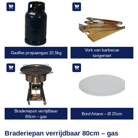
aan
verlanglijst
Vork van barbecue
Gasfles propaangas 10,5kg
tangenset
Braderiepan verrijdbaar
Bord Ariane – Ø 25cm
80cm – gas
Braderiepan verrijdbaar 80cm – gas