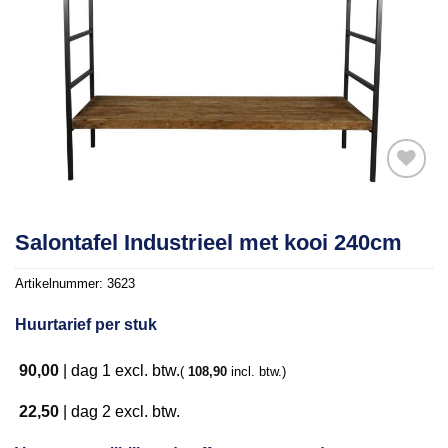
Toevoegen
Salontafel Industrieel met kooi 240cm
aan
verlanglijst
Artikelnummer:
3623
Huurtarief per stuk
90,00
|
dag 1
excl. btw.
(
108,90
incl. btw.)
22,50
|
dag 2
excl. btw.