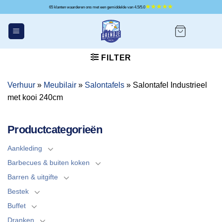
Ga
65 klanten waarderen ons met een gemiddelde van 4.5/5.0
naar
inhoud
FILTER
Verhuur
»
Meubilair
»
Salontafels
»
Salontafel Industrieel
met kooi 240cm
Productcategorieën
Aankleding
Barbecues & buiten koken
Barren & uitgifte
Bestek
Buffet
Dranken