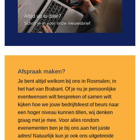
Altijd up to date?
Schrijf je in voor onze nieuwsbrief
Afspraak maken?
Je bent altijd welkom bij ons in Rosmalen, in
het hart van Brabant. Of je nu je persoonlijke
eventwensen wilt bespreken of samen wilt
kijken hoe we jouw bedrijfsfeest of beurs naar
een hoger niveau kunnen tillen, wij denken
graag met je mee. Voor alles rondom
evenementen ben je bij ons aan het juiste
adres! Natuurlijk kun je ook ons uitgebreide