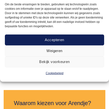
Om de beste ervaringen te bieden, gebruiken wij technologieën zoals
cookies om informatie over je apparaat op te slaan en/of te raadplegen.
Door in te stemmen met deze technologieën kunnen wij gegevens zoals
surfgedrag of unieke ID's op deze site verwerken. Als je geen toestemming
geeft of uw toestemming intrekt, kan dit een nadelige invloed hebben op
bepaalde functies en mogelijkheden.
Accepteren
BLANC MODE
38,00
Dinertafel Milano wit – 180x80cm
Weigeren
Bekijk voorkeuren
Offerte aanvragen
Cookiebeleid
Toevoegen
aan
verlanglijst
Waarom kiezen voor Arendje?