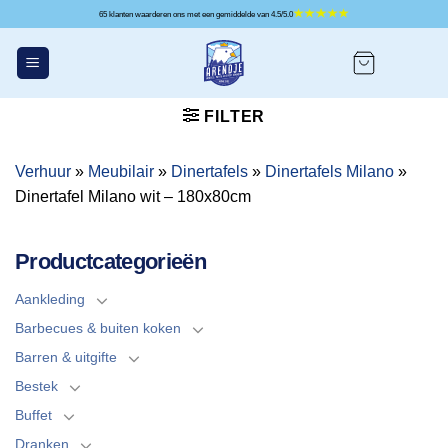
Ga
65 klanten waarderen ons met een gemiddelde van 4.5/5.0
naar
inhoud
FILTER
Verhuur
»
Meubilair
»
Dinertafels
»
Dinertafels Milano
»
Dinertafel Milano wit – 180x80cm
Productcategorieën
Aankleding
Barbecues & buiten koken
Barren & uitgifte
Bestek
Buffet
Dranken