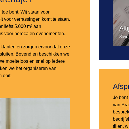
n toe bent. Wij staan voor
it voor verrassingen komt te staan.
 liefst 5.000 m² aan
Alt
 is voor horeca en evenementen.
Schri
lanten en zorgen ervoor dat onze
nsluiten. Bovendien beschikken we
e moeiteloos en snel op iedere
aken we het organiseren van
 ooit.
Afsp
Je bent 
van Bra
besprek
bedrijf
tillen,