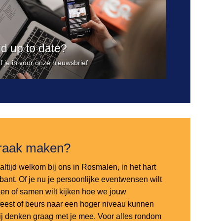
ijd up to date?
jf je in voor onze nieuwsbrief
raak maken?
altijd welkom bij ons in Rosmalen, in het hart
bant. Of je nu je persoonlijke eventwensen wilt
en of samen wilt kijken hoe we jouw
sfeest of beurs naar een hoger niveau kunnen
 wij denken graag met je mee. Voor alles rondom