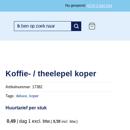
Nu geopend
(073) 2 044 044
Zoeken
naar:
Koffie- / theelepel koper
Artikelnummer:
17382
Tags:
deluxe
,
koper
Huurtarief per stuk
0,49
|
dag 1
excl. btw.
(
0,59
incl. btw.)