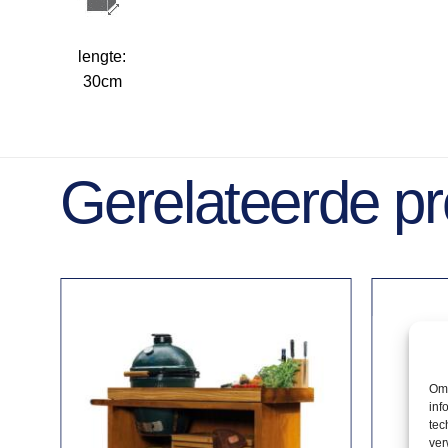
lengte:
30cm
Gerelateerde p
Om 
inf
tec
ver