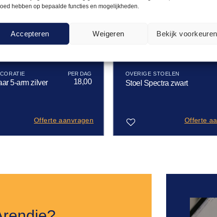
loed hebben op bepaalde functies en mogelijkheden.
Accepteren
Weigeren
Bekijk voorkeure
CORATIE
OVERIGE STOELEN
18,00
ar 5-arm zilver
Stoel Spectra zwart
Offerte aanvragen
Offerte a
Toevoegen
aan
verlanglijst
Arendje?