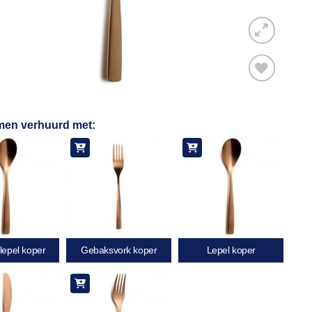
Toevoegen
men verhuurd met:
aan
verlanglijst
lepel koper
Gebaksvork koper
Lepel koper