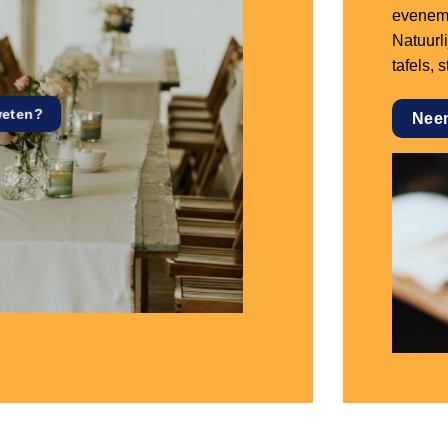
eveneme
Natuurl
tafels, 
weten?
Nee