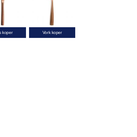
 koper
Vork koper