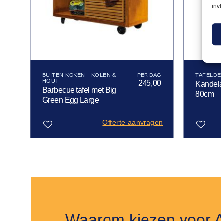
inv
BUITEN KOKEN - KOLEN &
TAFELDE
HOUT
50
245,00
Kandela
Barbecue tafel met Big
80cm
Green Egg Large
gen
Offerte aanvragen
Toevoegen
Toevoegen
aan
aan
verlanglijst
verlanglijst
Waarom kiezen voor 