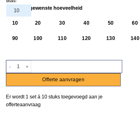
Stuks:
Selecteer gewenste hoeveelheid
10
20
30
40
50
60
90
100
110
120
130
140
Koffie- / theelepel koper aantal
Offerte aanvragen
Er wordt
1 set
á
10 stuks
toegevoegd aan je
offerteaanvraag