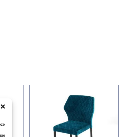
eze
lige