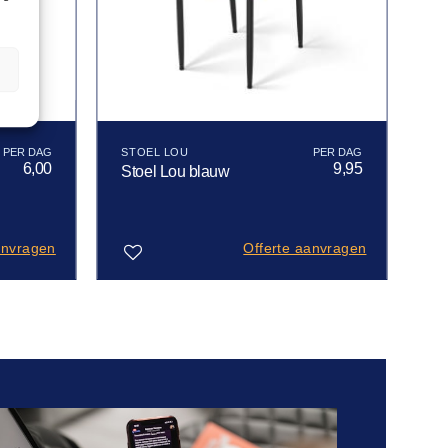
n
STOEL LOU
6,00
9,95
Stoel Lou blauw
anvragen
Offerte aanvragen
Toevoegen
aan
verlanglijst