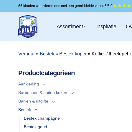
Ga
65 klanten waarderen ons met een gemiddelde van 4.5/5.0
naar
inhoud
Assortiment
Inspiratie
Ov
Verhuur
»
Bestek
»
Bestek koper
»
Koffie- / theelepel 
Productcategorieën
Aankleding
Barbecues & buiten koken
Barren & uitgifte
Bestek
Bestek champagne
Bestek goud