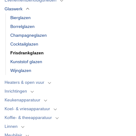
Glaswerk
Bierglazen
Borrelglazen
Champagneglazen
Cocktailglazen
Frisdrankglazen
Kunststof glazen
Wijnglazen
Heaters & open vuur
Inrichtingen
Keukenapparatuur
Koel- & vriesapparatuur
Koffie- & theeapparatuur
Linnen
Meubilair