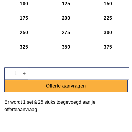
100
125
150
175
200
225
250
275
300
325
350
375
Waterglas Cosy aantal
Offerte aanvragen
Er wordt
1 set
á
25 stuks
toegevoegd aan je
offerteaanvraag