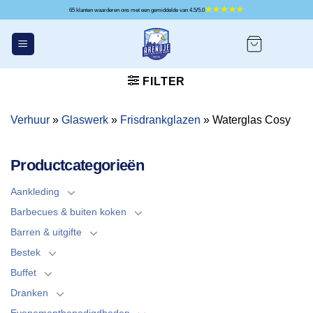
Ga
65 klanten waarderen ons met een gemiddelde van 4.5/5.0
naar
inhoud
FILTER
Verhuur
»
Glaswerk
»
Frisdrankglazen
»
Waterglas Cosy
Productcategorieën
Aankleding
Barbecues & buiten koken
Barren & uitgifte
Bestek
Buffet
Dranken
Evenementbenodigdheden