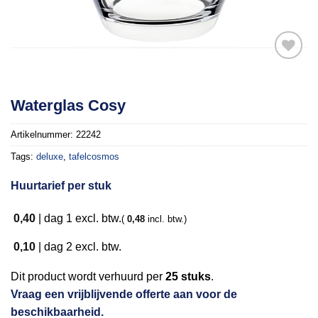
Toevoegen
Waterglas Cosy
aan
verlanglijst
Artikelnummer:
22242
Tags:
deluxe
,
tafelcosmos
Huurtarief per stuk
0,40
|
dag 1
excl. btw.
(
0,48
incl. btw.)
0,10
|
dag 2
excl. btw.
Dit product wordt verhuurd per
25 stuks
.
Vraag een vrijblijvende offerte aan voor de
beschikbaarheid.