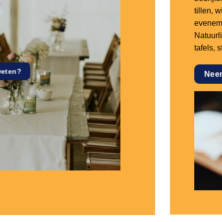
tillen,
eveneme
Natuurl
tafels, 
weten?
Nee