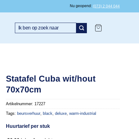
Nu geopend
(073) 2 044 044
Zoeken
naar:
Statafel Cuba wit/hout
70x70cm
Artikelnummer:
17227
Tags:
beursverhuur
,
black
,
deluxe
,
warm-industrial
Huurtarief per stuk