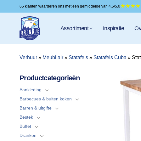
Ga
65 klanten waarderen ons met een gemiddelde van 4.5/5.0
naar
inhoud
Assortiment
Inspiratie
Ov
Verhuur
»
Meubilair
»
Statafels
»
Statafels Cuba
»
Sta
Productcategorieën
Aankleding
Barbecues & buiten koken
Barren & uitgifte
Bestek
Buffet
Dranken