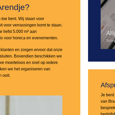
Arendje?
n toe bent. Wij staan voor
it voor verrassingen komt te staan.
 liefst 5.000 m² aan
Alt
 is voor horeca en evenementen.
Schri
lanten en zorgen ervoor dat onze
nsluiten. Bovendien beschikken we
e moeiteloos en snel op iedere
aken we het organiseren van
 ooit.
Afsp
Je bent 
van Bra
besprek
bedrijf