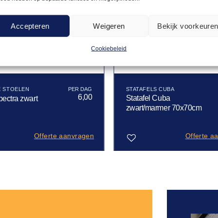
Accepteren
Weigeren
Bekijk voorkeure
Cookiebeleid
E STOELEN
STATAFELS CUBA
6,00
Statafel Cuba
pectra zwart
zwart/marmer 70x70cm
Offerte aanvragen
Offerte a
Toevoegen
aan
verlanglijst