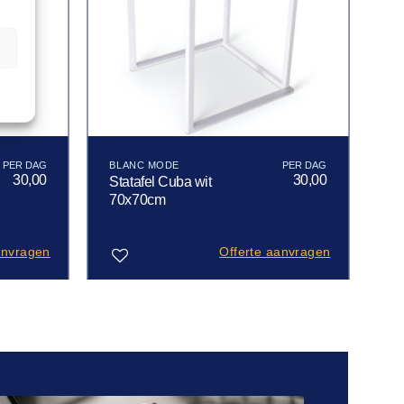
n
BLANC MODE
30,00
30,00
Statafel Cuba wit
70x70cm
anvragen
Offerte aanvragen
Toevoegen
aan
verlanglijst