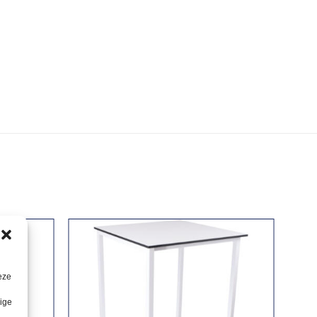
eze
lige