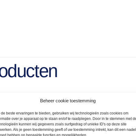
roducten
Beheer cookie toestemming
de beste ervaringen te bieden, gebruiken wij technologieën zoals cookies om
ormatie over je apparaat op te slaan en/of te raadplegen. Door in te stemmen met d
hnologieën kunnen wij gegevens zoals surfgedrag of unieke ID's op deze site
werken. Als je geen toestemming geeft of uw toestemming intrekt, kan dit een nade
loed hebben op bepaalde functies en mogelijkheden.