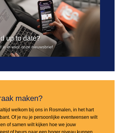
ijd up to date?
jf je in voor onze nieuwsbrief
raak maken?
altijd welkom bij ons in Rosmalen, in het hart
bant. Of je nu je persoonlijke eventwensen wilt
en of samen wilt kijken hoe we jouw
sfeest of beurs naar een hoger niveau kunnen