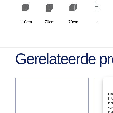
110cm
70cm
70cm
ja
Gerelateerde p
Om 
inf
tec
ver
inv