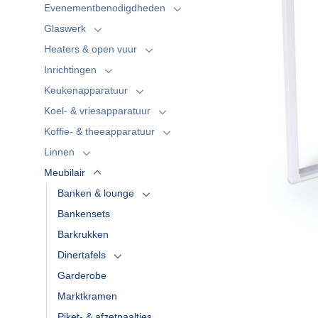
Evenementbenodigdheden
Glaswerk
Heaters & open vuur
Inrichtingen
Keukenapparatuur
Koel- & vriesapparatuur
Koffie- & theeapparatuur
Linnen
Meubilair
Banken & lounge
Bankensets
Barkrukken
Dinertafels
Garderobe
Marktkramen
Piket- & afzetpaaltjes