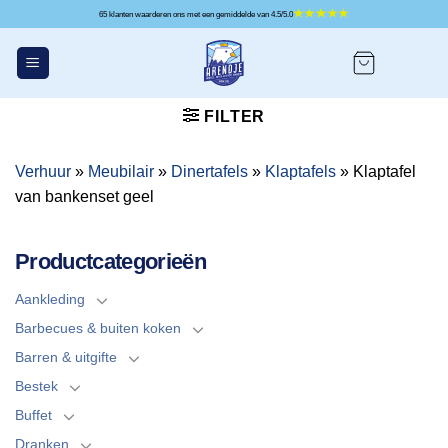
Ga
65 klanten waarderen ons met een gemiddelde van 4.5/5.0
naar
inhoud
FILTER
Verhuur
»
Meubilair
»
Dinertafels
»
Klaptafels
»
Klaptafel
van bankenset geel
Productcategorieën
Aankleding
Barbecues & buiten koken
Barren & uitgifte
Bestek
Buffet
Dranken