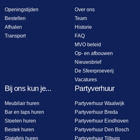
Openingstijden
Over ons
Bestellen
Team
Afhalen
Historie
Transport
FAQ
MVO beleid
Op- en afbouwen
Nieuwsbrief
De Sfeerproeverij
Vacatures
Bij ons kun je...
Partyverhuur
Meubilair huren
Partyverhuur Waalwijk
Bar en taps huren
Partyverhuur Breda
Stoelen huren
Partyverhuur Eindhoven
Bestek huren
Partyverhuur Den Bosch
Statafels huren
Partyverhuur Tilburg