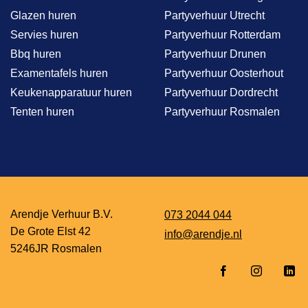
Glazen huren
Partyverhuur Utrecht
Servies huren
Partyverhuur Rotterdam
Bbq huren
Partyverhuur Drunen
Examentafels huren
Partyverhuur Oosterhout
Keukenapparatuur huren
Partyverhuur Dordrecht
Tenten huren
Partyverhuur Rosmalen
Arendje Verhuur B.V.
073 2044 044
De Grote Elst 42
info@arendje.nl
5246JR Rosmalen