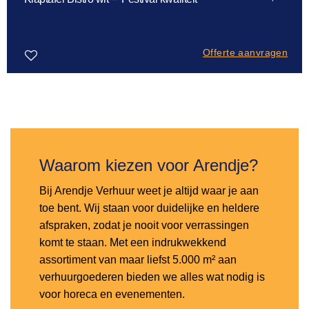
Offerte aanvragen
Toevoegen
aan
verlanglijst
Waarom kiezen voor Arendje?
Bij Arendje Verhuur weet je altijd waar je aan
toe bent. Wij staan voor duidelijke en heldere
afspraken, zodat je nooit voor verrassingen
komt te staan. Met een indrukwekkend
assortiment van maar liefst 5.000 m² aan
verhuurgoederen bieden we alles wat nodig is
voor horeca en evenementen.