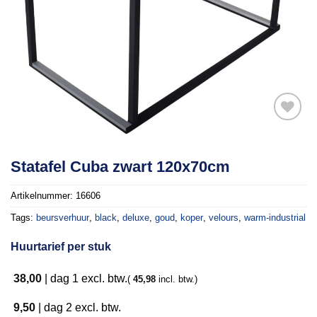
Toevoegen
Statafel Cuba zwart 120x70cm
aan
verlanglijst
Artikelnummer:
16606
Tags:
beursverhuur
,
black
,
deluxe
,
goud
,
koper
,
velours
,
warm-industrial
Huurtarief per stuk
38,00
|
dag 1
excl. btw.
(
45,98
incl. btw.)
9,50
|
dag 2
excl. btw.