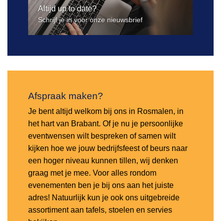
Altijd up to date?
Schrijf je in voor onze nieuwsbrief
Afspraak maken?
Je bent altijd welkom bij ons in Rosmalen, in
het hart van Brabant. Of je nu je persoonlijke
eventwensen wilt bespreken of samen wilt
kijken hoe we jouw bedrijfsfeest of beurs naar
een hoger niveau kunnen tillen, wij denken
graag met je mee. Voor alles rondom
evenementen ben je bij ons aan het juiste
adres! Natuurlijk kun je ook ons uitgebreide
assortiment aan tafels, stoelen en servies