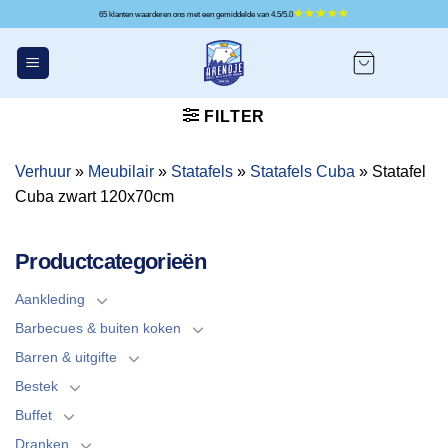
Ga
65 klanten waarderen ons met een gemiddelde van 4.5/5.0
naar
inhoud
FILTER
Verhuur
»
Meubilair
»
Statafels
»
Statafels Cuba
»
Statafel
Cuba zwart 120x70cm
Productcategorieën
Aankleding
Barbecues & buiten koken
Barren & uitgifte
Bestek
Buffet
Dranken